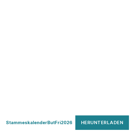
HERUNTERLADEN
StammeskalenderButFri2026