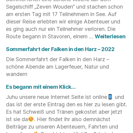
Segelschiff „Zeven Wouden“ und stachen schon
am ersten Tag mit 17 Teilnehmern in See. Auf
dieser Reise erlebten wir einige Abenteuer und
es ging auch nur ein Teilnehmer verloren. Die
:
Route begann in Stavoren, einem …
Weiterlesen
„Di
La
Sommerfahrt der Falken in den Harz – 2022
ho
Die Sommerfahrt der Falken in den Harz –
–
schöne Abende am Lagerfeuer, Natur und
un
wandern
Seg
im
Es begann mit einem Klick…
Ijs
un
Juhu unsere neue Internet Seite ist online
und
um
das ist der erste Eintrag den es hier zu lesen gibt.
Es hat Schweiß und Tränen gekostet aber jetzt
ist sie da
. Hier findet ihr also demnächst
Beiträge zu unseren Abenteuern, Fahrten und