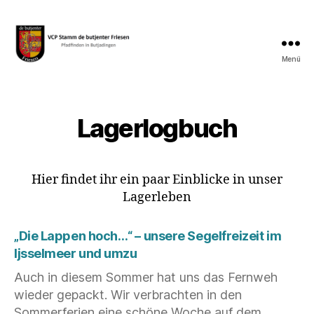
Menü
VCP
Stamm
de
butjenter
Lagerlogbuch
Friesen
Hier findet ihr ein paar Einblicke in unser
Lagerleben
„Die Lappen hoch…“ – unsere Segelfreizeit im
Ijsselmeer und umzu
Auch in diesem Sommer hat uns das Fernweh
wieder gepackt. Wir verbrachten in den
Sommerferien eine schöne Woche auf dem